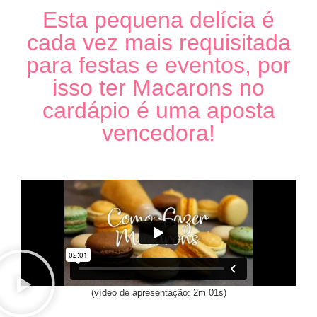
Esta pequena delícia é
cada vez mais requisitada
para festas e eventos, por
isso ter Macarons no
cardápio é uma aposta
vencedora!
(vídeo de apresentação: 2m 01s)