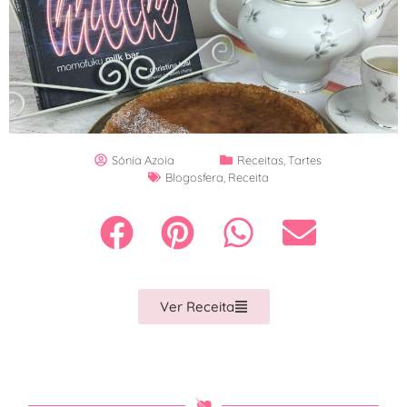
Sónia Azoia
Receitas
,
Tartes
Blogosfera
,
Receita
Ver Receita