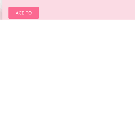
ACEITO
Sobre nós
Equipa
Contactos
Missão Valores e Visão
Perguntas Frequentes
Newsletter
Recebe todas as novidades quando ainda estão “quentinhas”.
Segue-nos na tua rede favorita