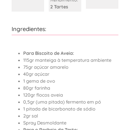
2 Tartes
Ingredientes:
Para Biscoito de Aveia:
115gr manteiga à temperatura ambiente
75gr açúcar amarelo
40gr açúcar
1 gema de ovo
80gr farinha
120gr flocos aveia
0,5gr (uma pitada) fermento em pó
1 pitada de bicarbonato de sódio
2gr sal
Spray Desmoldante
Para o Recheio da Tarte: