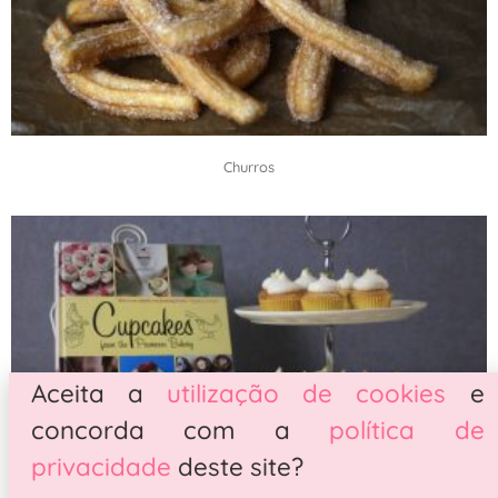
Churros
Aceita a
utilização de cookies
e
concorda com a
política de
privacidade
deste site?
Mini Cupcakes de Limão – Cupcakes from the Primrose Bakery