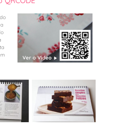
 o QRCODE
 do
 a
do
a
ta
em