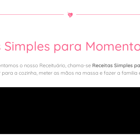
s Simples para Momentos
entamos o nosso Receituário, chama-se
Receitas Simples p
 para a cozinha, meter as mãos na massa e fazer a familia e