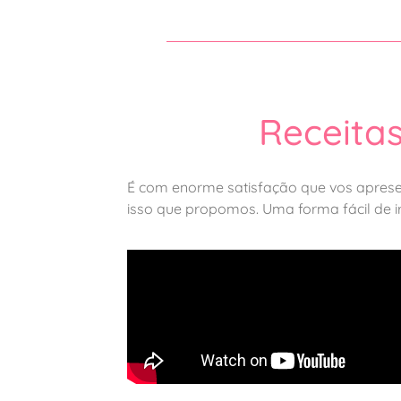
Receita
É com enorme satisfação que vos apres
isso que propomos. Uma forma fácil de ir