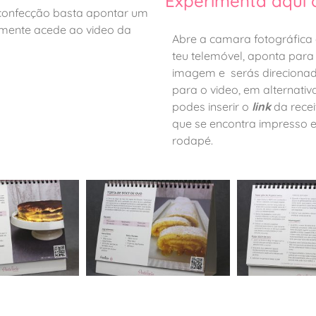
Experimenta aqui
 confecção basta apontar um
mente acede ao video da
Abre a camara fotográfica
teu telemóvel, aponta para
imagem e serás direciona
para o video, em alternativ
podes inserir o
link
da recei
que se encontra impresso 
rodapé.