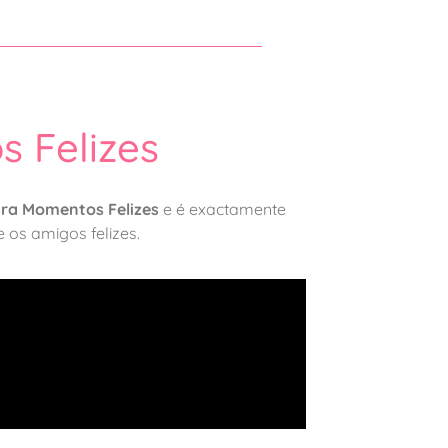
 Felizes
ara Momentos Felizes
e é exactamente
 os amigos felizes.