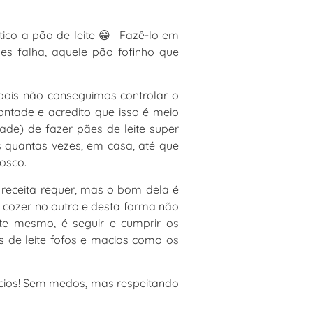
tico a pão de leite 😁 Fazê-lo em
es falha, aquele pão fofinho que
pois não conseguimos controlar o
tade e acredito que isso é meio
de) de fazer pães de leite super
s quantas vezes, em casa, até que
vosco.
 receita requer, mas o bom dela é
e cozer no outro e desta forma não
te mesmo, é seguir e cumprir os
s de leite fofos e macios como os
acios! Sem medos, mas respeitando