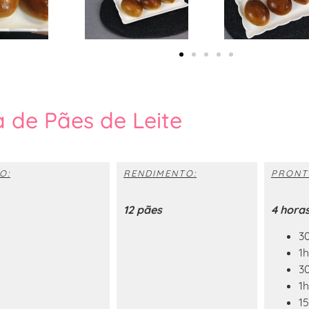
a de Pães de Leite
O:
RENDIMENTO:
PRONT
12 pães
4 hora
3
1
3
1
1