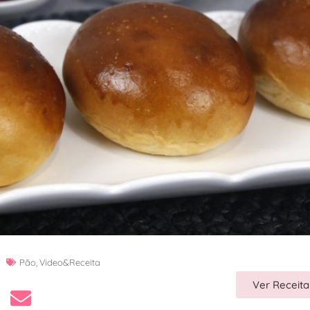
Pão
,
Video&Receita
Ver Receita