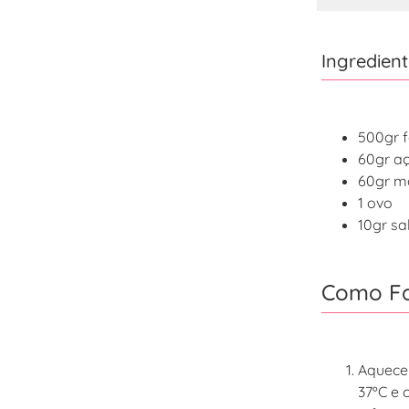
Ingredient
500gr f
60gr a
60gr m
1 ovo
10gr sa
Como Fa
Aquecer
37ºC e 