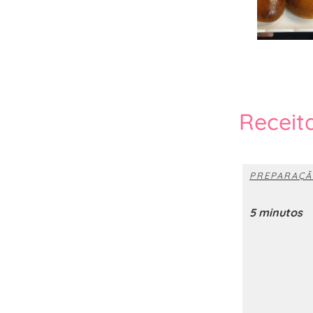
Receit
PREPARAÇÃ
5 minutos