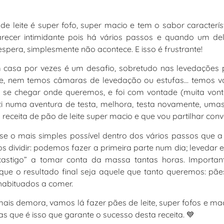
 leite é super fofo, super macio e tem o sabor caracterís
recer intimidante pois há vários passos e quando um del
spera, simplesmente não acontece. E isso é frustrante!
 casa por vezes é um desafio, sobretudo nas levedações 
e, nem temos câmaras de levedação ou estufas… temos von
se chegar onde queremos, e foi com vontade (muita vonta
ti numa aventura de testa, melhora, testa novamente, uma
 receita de pão de leite super macio e que vou partilhar con
sse o mais simples possível dentro dos vários passos que a
 dividir: podemos fazer a primeira parte num dia; levedar 
castigo” a tomar conta da massa tantas horas. Importan
que o resultado final seja aquele que tanto queremos: pãe
abituados a comer.
ais demora, vamos lá fazer pães de leite, super fofos e m
s que é isso que garante o sucesso desta receita. 💙