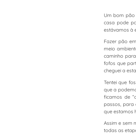
Um bom pão de
casa pode pa
estávamos à e
Fazer pão em
meio ambient
caminho para 
fofos que par
cheguei a esta
Tentei que fo
que a podemos
ficamos de “
passos, para 
que estamos h
Assim e sem m
todas as etapa