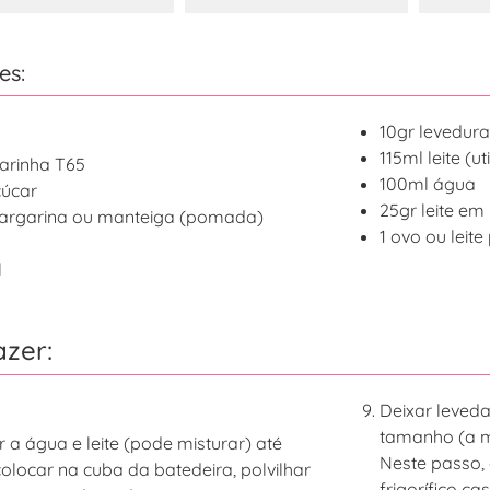
es:
10gr levedur
115ml leite (ut
arinha T65
100ml água
çúcar
25gr leite em
argarina ou manteiga (pomada)
1 ovo ou leite
l
zer:
Deixar leved
tamanho (a m
 a água e leite (pode misturar) até
Neste passo, 
colocar na cuba da batedeira, polvilhar
frigorífico c