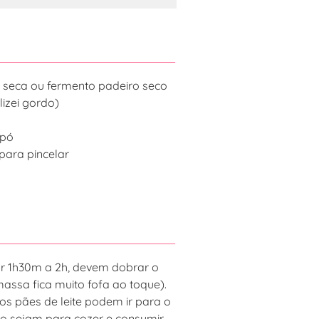
a seca ou fermento padeiro seco
ilizei gordo)
 pó
 para pincelar
ar 1h30m a 2h, devem dobrar o
assa fica muito fofa ao toque).
os pães de leite podem ir para o
aso sejam para cozer e consumir