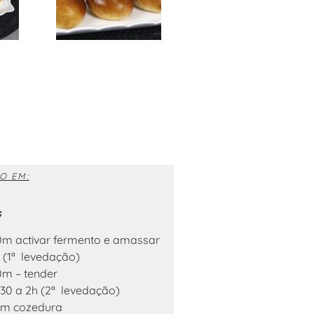
O EM:
s
0m activar fermento e amassar
h (1ª levedação)
0m – tender
h30 a 2h (2ª levedação)
5m cozedura