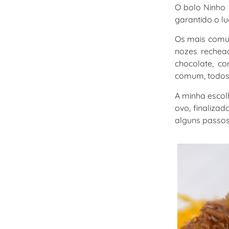
O bolo Ninho 
garantido o l
Os mais comu
nozes rechea
chocolate, c
comum, todos
A minha escol
ovo, finaliza
alguns passos,