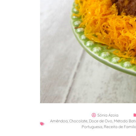
Sónia Azoia
Amêndoa
,
Chocolate
,
Doce de Ovo
,
Método Bat
Portuguesa
,
Receita de Famili