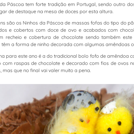
da Páscoa tem forte tradição em Portugal, sendo outro d
ugar de destaque na mesa de doces por esta altura.
ns são os Ninhos da Páscoa de massas fofas do tipo do p
dos e cobertos com doce de ovo e acabados com chocola
om recheio e cobertura de chocolate sendo também est
 têm a forma de ninho decorada com algumas amêndoas ou
ha para este ano é a do tradicional bolo fofo de amêndoa c
do com raspas de chocolate e decorado com fios de ovos n
 mas que no final vai valer muito a pena.