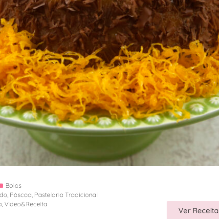
Bolos
ido
,
Páscoa
,
Pastelaria Tradicional
a
,
Video&Receita
Ver Receita