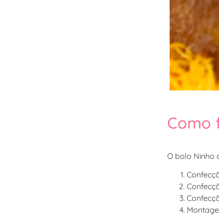
Como f
O bolo Ninho 
Confecç
Confecçã
Confecç
Montage