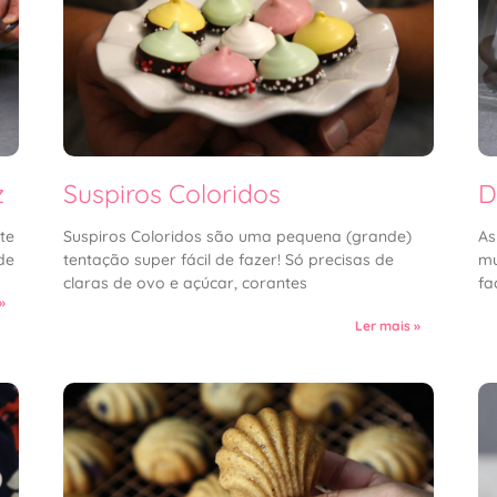
z
Suspiros Coloridos
D
te
Suspiros Coloridos são uma pequena (grande)
As
de
tentação super fácil de fazer! Só precisas de
mu
claras de ovo e açúcar, corantes
fa
»
Ler mais »