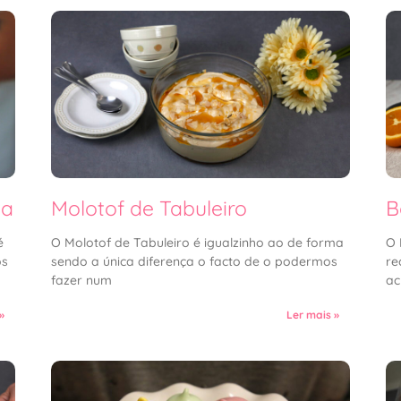
ta
Molotof de Tabuleiro
B
é
O Molotof de Tabuleiro é igualzinho ao de forma
O 
os
sendo a única diferença o facto de o podermos
re
fazer num
ac
»
Ler mais »