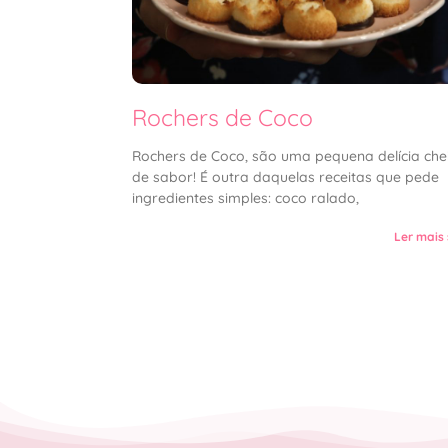
Rochers de Coco
Rochers de Coco, são uma pequena delícia che
de sabor! É outra daquelas receitas que pede
ingredientes simples: coco ralado,
Ler mais 