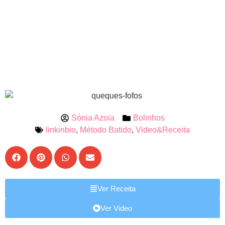
Sónia Azoia
Bolinhos
linkinbio
,
Método Batido
,
Video&Receita
Ver Receita
Ver Video