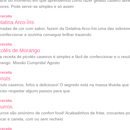
artir do momento em que aprendemos como fazer gelado caseiro abre
ores. Pode servir-se simples e só assim
 receita
latina Arco-Íris
adas de cor com sabor, fazem da Gelatina Arco-Íris uma das sobreme
confeccionar e sozinha consegue brilhar trazendo
 receita
colés de Morango
a receita de picolés caseiros é simples e fácil de confeccionar e o res
rango. Missão Cumprida! Agosto
 receita
nuts
uts caseiros, fofos e deliciosos! O segredo está na massa lêveda qu
ciso respeitar alguns passos para que
 receita
urros
rros são sinónimo de confort food! Acabadinhos de fritar, crocantes p
car e canela, com ou sem recheio
 receita