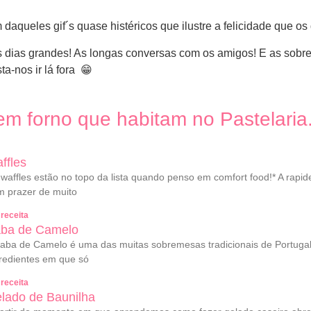
m daqueles gif´s quase histéricos que ilustre a felicidade qu
Os dias grandes! As longas conversas com os amigos! E as sobr
a-nos ir lá fora 😁
m forno que habitam no Pastelaria
ffles
waffles estão no topo da lista quando penso em comfort food!* A rapi
 prazer de muito
 receita
ba de Camelo
aba de Camelo é uma das muitas sobremesas tradicionais de Portugal. 
redientes em que só
 receita
lado de Baunilha