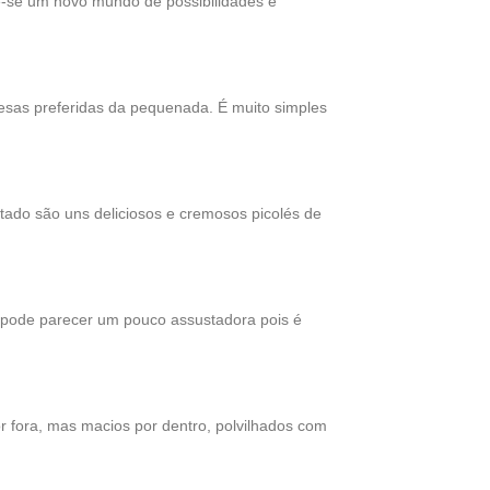
-se um novo mundo de possibilidades e
sas preferidas da pequenada. É muito simples
ultado são uns deliciosos e cremosos picolés de
e pode parecer um pouco assustadora pois é
or fora, mas macios por dentro, polvilhados com