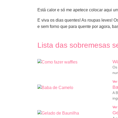
Está calor e só me apetece colocar aqui u
E viva os dias quentes! As roupas leves! 
e sem forno que para quente por agora, bast
Lista das sobremesas se
Wa
Os 
num
Ver
Ba
A B
ing
Ver
Ge