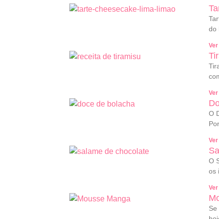
Ta
Tar
do 
Ver
Ti
Tir
com
Ver
Do
O D
Por
Ver
Sa
O S
os 
Ver
Mo
Se 
hoj