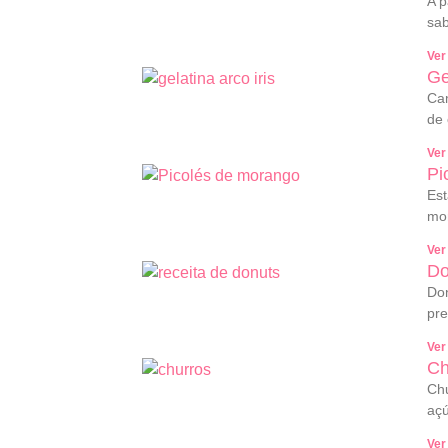
A p
sab
Ver
Ge
Cam
de 
Ver
Pi
Est
mo
Ver
Do
Don
pre
Ver
Ch
Chu
açú
Ver