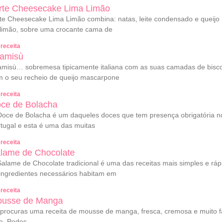
rte Cheesecake Lima Limão
te Cheesecake Lima Limão combina: natas, leite condensado e queijo
limão, sobre uma crocante cama de
 receita
ramisù
amisù… sobremesa tipicamente italiana com as suas camadas de bisco
 o seu recheio de queijo mascarpone
 receita
ce de Bolacha
oce de Bolacha é um daqueles doces que tem presença obrigatória no
tugal e esta é uma das muitas
 receita
lame de Chocolate
alame de Chocolate tradicional é uma das receitas mais simples e ráp
ingredientes necessários habitam em
 receita
usse de Manga
procuras uma receita de mousse de manga, fresca, cremosa e muito fáci
e. Podes